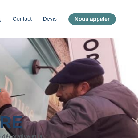
g
Contact
Devis
Nous appeler
S
IRE
 décorative et la