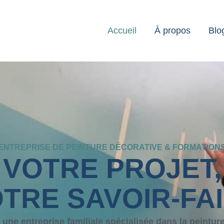
Accueil
À propos
Blo
ENTREPRISE DE PEINTURE DÉCORATIVE & FORMATION
VOTRE PROJET,
TRE SAVOIR-FA
 une entreprise familiale spécialisée dans la peinture