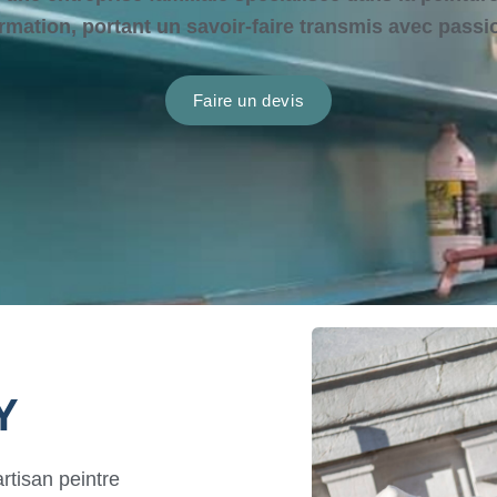
rmation,
p
ortant un savoir-faire transmis avec passi
Faire un devis
​
rtisan peintre